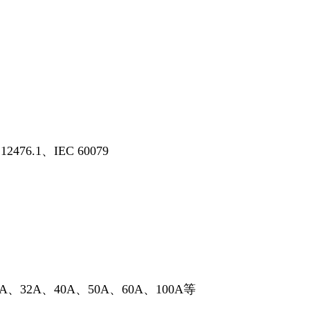
476.1、IEC 60079
、32A、40A、50A、60A、100A等