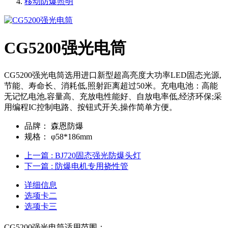
移动防爆照明
CG5200强光电筒
CG5200强光电筒选用进口新型超高亮度大功率LED固态光源,
节能、寿命长、消耗低,照射距离超过50米。充电电池：高能
无记忆电池,容量高、充放电性能好、自放电率低,经济环保;采
用编程IC控制电路、按钮式开关,操作简单方便。
品牌：
森恩防爆
规格：
φ58*186mm
上一篇
: BJ720固态强光防爆头灯
下一篇
: 防爆电机专用挠性管
详细信息
选项卡二
选项卡三
CG5200强光电筒适用范围：