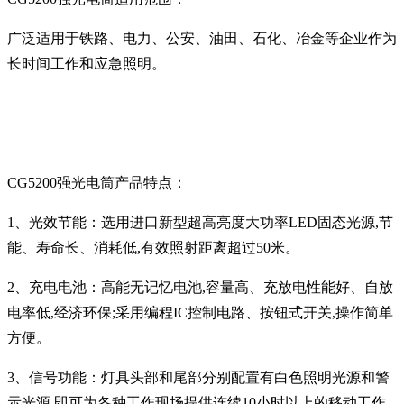
广泛适用于
铁路、电力、公安、油田、石化、冶金等企业
作为
长时间工作和应急照明。
CG5200强光电筒
产品特点：
1
、光效节能：选用进口新型超高亮度大功率
LED
固态光源
,
节
能、寿命长、消耗低
,
有效照射距离超过
50
米。
2
、充电电池：高能无记忆电池
,
容量高、充放电性能好、自放
电率低
,
经济环保
;
采用编程
IC
控制电路、按钮式开关
,
操作简单
方便。
3
、信号功能：灯具头部和尾部分别配置有白色照明光源和警
示光源
,
即可为各种工作现场提供连续
10
小时以上的移动工作